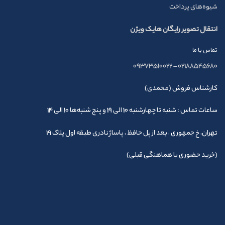
شیوه‌های پرداخت
انتقال تصویر رایگان هایک ویژن
تماس با ما
09373510022
–
02188545680
کارشناس فروش (محمدی)
ساعات تماس : شنبه تا چهارشنبه 10 الی 19 و پنج شنبه‌ها 10 الی 14
تهران، خ جمهوری ، بعد از پل حافظ ، پاساژ نادری طبقه اول پلاک 19
(خرید حضوری با هماهنگی قبلی)