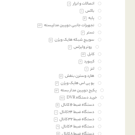
اتصالات و ابزار
8
باکس
1
پایه
12
تجهیزات جانبی دوربین مداربسته
23
تستر
2
سوییچ شبکه هایک ویژن
18
روتر وایرلس
2
کابل
24
کیبورد
2
لنز
1
هارد وسترن بنفش
18
یو پی اس هایک ویژن
3
پکیج دوربین مدار بسته
13
خرید دستگاه DVR
108
دستگاه ضبط 16 کانال
16
دستگاه ضبط 24 کانال
1
دستگاه ضبط 32 کانال
0
دستگاه ضبط 4 کانال
9
دستگاه ضبط 8 کانال
16