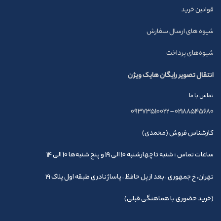
قوانین خرید
شیوه های ارسال سفارش
شیوه‌های پرداخت
انتقال تصویر رایگان هایک ویژن
تماس با ما
09373510022
–
02188545680
کارشناس فروش (محمدی)
ساعات تماس : شنبه تا چهارشنبه 10 الی 19 و پنج شنبه‌ها 10 الی 14
تهران، خ جمهوری ، بعد از پل حافظ ، پاساژ نادری طبقه اول پلاک 19
(خرید حضوری با هماهنگی قبلی)