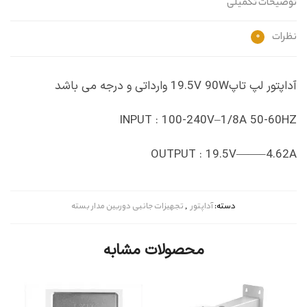
توضیحات تکمیلی
نظرات
0
آداپتور لپ تاپ19.5V 90W وارداتی و درجه می باشد
INPUT : 100-240V–1/8A 50-60HZ
OUTPUT : 19.5V——–4.62A
دسته:
آداپتور
,
تجهیزات جانبی دوربین مدار بسته
محصولات مشابه