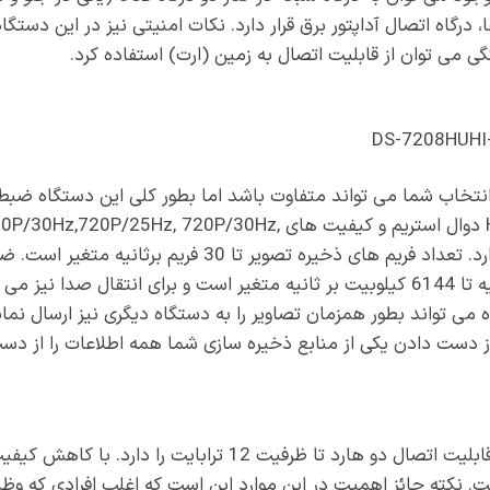
، درگاه اتصال آداپتور برق قرار دارد. نکات امنیتی نیز در این دست
گی می توان از قابلیت اتصال به زمین (ارت) استفاده کرد.
انتخاب شما می تواند متفاوت باشد اما بطور کلی این دستگاه ضبط 
تصاویر با فرمت H.264+/H.264 دوال استریم و کیفیت های 720P/30Hz
720P/50Hz, 720P/60Hz را دارد. تعداد فریم های ذخیره تصویر 
ه می تواند بطور همزمان تصاویر را به دستگاه دیگری نیز ارسال نما
از دست دادن یکی از منابع ذخیره سازی شما همه اطلاعات را از دس
دستگاه DS-7208HUHI-F2/N قابلیت اتصال دو هارد تا ظرفیت 12 تر
ت. نکته حائز اهمیت در این موارد این است که اغلب افرادی که و