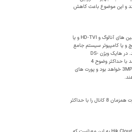
کنند و این موضوع باعث کاهش
این سری از محصولات قابلیت های ویژه ای دارند و شما این امکان را دارید تا به طور همزمان از دوربین های آنالوگ و HD-TVI و یا
چ و یا کامپیوتر سیستم جامع
تری را شکل دهید. امکان دریافت و ذخیره صدا نیز باعث ارتقا درجه اهمیت تصاویر شما خواهد شد. در هایک ویژن DS-
7208HUHI-F2/N می توانید تا 2 کانال تحت شبکه را تحت پوشش بگیرید این دوربین ها می توانند با حداکثر وضوح 4
مگاپیکسل به دستگاه متصل شوند. این موضوع در مورد دوربین های TURBO HD برای 8 کانال تا 3MP خواهد بود و پورت های
در بازبینی تصاویر ضبط کننده ویدیویی دوربین مدار بسته DS-7208HUHI-F2/N می توانید به صورت همزمان 8 کانال را با حداکثر
پشتیبانی از اکثر پروتکل های موجود بر روی شبکه و همچنین پروتکل تحت شبکه Hi-DDNS و Hik Cloud P2P به این معناست که