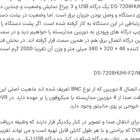
ویدیویی دیجیتال مدل DS-7208HUHI-F2/N یک درگاه USB و 3 چراغ
 دستگاه و وصل بودن جریان برق است. اما وضعیت در پشت دستگا
 ارتباطی در این دستگاه به کار گرفته شده است. اگر پشت دستگاه 
درگاه های ورودی به دوربین مداربسته را خواهیم دید و در سمت
نین درگاه اتصال برق هم در همین سمت قرار گرفته اند. در بخش ف
با 2000 گرم است.
خروجی بر روی مانیتور وجود دارد.
رگاه های خروجی HDMI، VGA برای انتقال صدا و تصویر در کنار یکدیگر قرار دارند که وظیفه
و همچنین یک درگاه خروجی CVBS که براحتی و با هر طول کابلی قابل تهیه است و می تو
شود. از جمله سایر درگاه های موجود می توان 