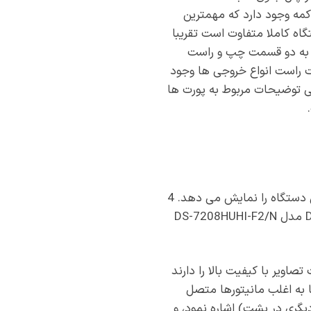
 نمایش وضعیت و چندین دکمه وجود دارد که مهمترین
ه کاملا متفاوت است تقریبا
را به دو قسمت چپ و راست
 راست انواع خروجی ها وجود
نی توضیحات مربوط به پورت ها
وجود 8 درگاه ورودی ویدئو جهت اتصال 8 دوربین که از نوع BNC تعریف شده اند ماهیت اصلی این دستگاه را نمایش می دهد. 4
درگاه ورودی صدا که وظیفه دریافت صدا از 4 دوربین مداربسته یا میکروفون را بر عهده دارد. در DVR مدل DS-7208HUHI-F2/N
 دریافت تصاویر با کیفیت بالا را دارند
اند تقریبا به اغلب مانیتورها متصل
به درگاه شبکه در کنار دو درگاه USB (یکی در جلو و دیگری در پشت) اشاره نمود، و