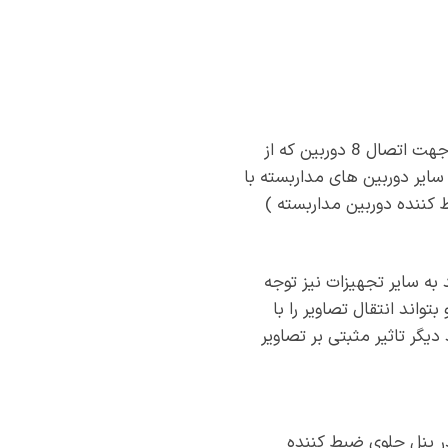
هايک ويژن مدل DS-7208HUHI-F2/N یک دستگاه HD-DVR است، که دارای 8 درگاه ورودی ویدئو جهت اتصال 8 دوربین که از
ی تا کیفیت 3 مگاپیکسل را داشته و از سایر دوربین های مداربسته با
ه ضبط کننده دوربین مداربسته )
 به سایر تجهیزات نیز توجه
واند انتقال تصاویر را با
یگر تاثیر مثبتی بر تصاویر
ر پنل جلوی ضبط کننده