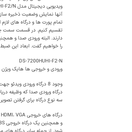
آنها نمایش وضعیت ذخیره سازی
تمام پورت ها و درگاه های لازم
تقسیم کنیم. در قسمت سمت چپ 
دارند. البته ورودی صدا و همچ
را خواهیم گفت. ابعاد این ضبط کننده 48 × 320 × 380 میلی متر و وزن آن تقری
DS-7200HUHI-F2-N
ورودی و خروجی ها هایک ویژن DS-7208HUHI-F2/N
سه نوع درگاه برای گرفتن تصویر 
د