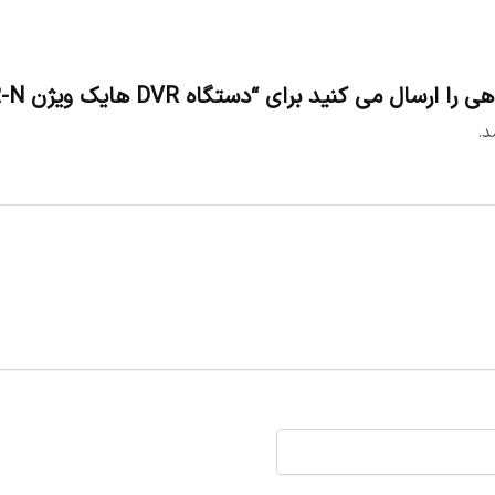
ی کنید برای “دستگاه DVR هایک ویژن DS-7208HUHI-F2-N”
د.