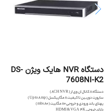
دستگاه NVR هایک ویژن DS-
7608NI-K2
دستگاه 8 کانال ان وی ار ( 8CH NVR )
ساپورت دوربین تا کیفیت 8 مگاپیکسل ( Up to 8 mp )
پهنای باند ورودی و خروجی 80 مگابیت ( mbs 80 )
دارای خروجی HDMI & VGA 4K