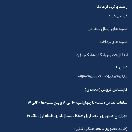
راهنمای خرید از هایک
قوانین خرید
شیوه های ارسال سفارش
شیوه‌های پرداخت
انتقال تصویر رایگان هایک ویژن
تماس با ما
09373510022
–
02188545680
کارشناس فروش (محمدی)
ساعات تماس : شنبه تا چهارشنبه 10 الی 19 و پنج شنبه‌ها 10 الی 14
تهران، خ جمهوری ، بعد از پل حافظ ، پاساژ نادری طبقه اول پلاک 19
(خرید حضوری با هماهنگی قبلی)