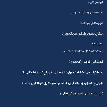
قوانین خرید
شیوه های ارسال سفارش
شیوه‌های پرداخت
انتقال تصویر رایگان هایک ویژن
تماس با ما
09373510022
–
02188545680
کارشناس فروش (محمدی)
ساعات تماس : شنبه تا چهارشنبه 10 الی 19 و پنج شنبه‌ها 10 الی 14
تهران، خ جمهوری ، بعد از پل حافظ ، پاساژ نادری طبقه اول پلاک 19
(خرید حضوری با هماهنگی قبلی)