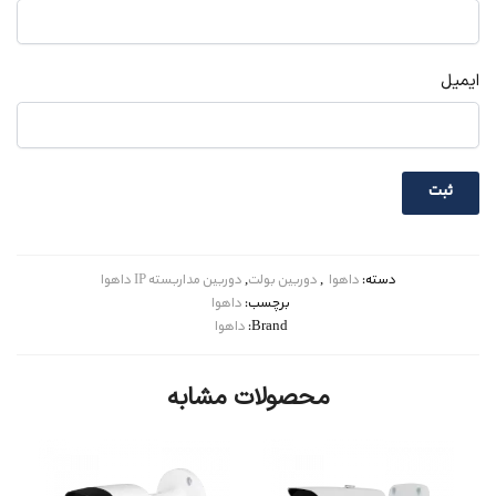
ایمیل
دسته:
داهوا
,
دوربین بولت
,
دوربین مداربسته IP داهوا
برچسب:
داهوا
Brand:
داهوا
محصولات مشابه