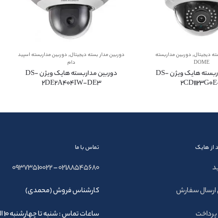
,
,
ته دیجیتال
دوربین مداربسته
دوربین مدار بسته دیجیتال
دوربین مداربسته اسپید
DOME
دام
دوربین مداربسته هایک ویژن DS-
دوربین مداربسته هایک ویژن DS-
2DE2A404IW-DE3
2CD1123G0E
 از هایک
تماس با ما
د
02188545680
–
09373510022
ارسال سفارش
کارشناس فروش (محمدی)
پرداخت