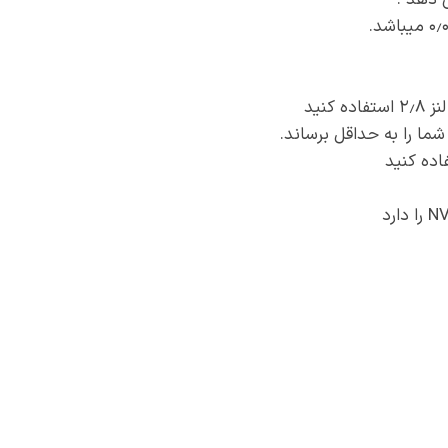
 دهد .
نید