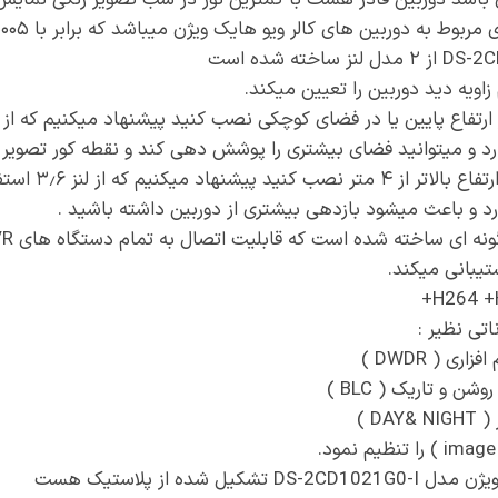
باشد دوربین قادر هست با کمترین نور در شب تصویر رنگی نمایش
 به دوربین های کالر ویو هایک ویژن میباشد که برابر با ۰٫۰۰۰۵ میباشد.
اع پایین یا در فضای کوچکی نصب کنید پیشنهاد میکنیم که از لنز ۲٫۸ استفاده ک
یکنیم که از لنز ۳٫۶ استفاده کنید
تی نظیر :
ی ( DWDR )
 و تاریک ( BLC )
D )
شده از پلاستیک هست