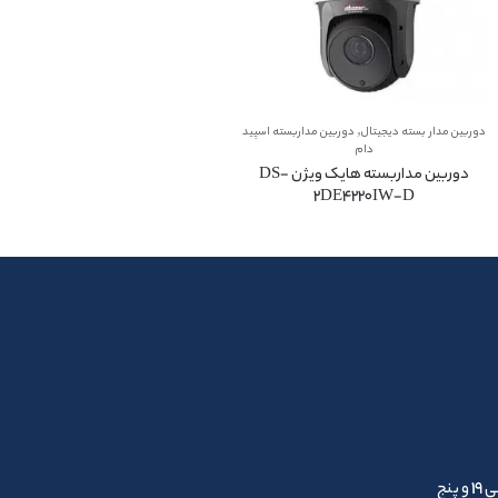
,
دوربین مدار بسته دیجیتال
دوربین مداربسته اسپید
دام
دوربین مداربسته هایک ویژن DS-
2DE4220IW-D
ساعات تماس : شنبه تا چهارشنبه 10 الی 19 و پنج