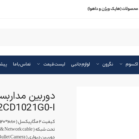
محصولات (هایک ویژن و داهوا)
اکسوم
نگرون
لوازم جانبی
لیست قیمت
تماس با ما
پیشن
2CD1021G0-I
کیفیت 2 مگاپیکسل ( 1080*1920 )
تحت شبکه ( RG45 & Network cable )
دوربین دیواری ( Bullet Camera )