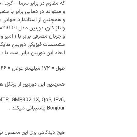
که مقاوم در برابر سرما – گرما- ب
و میتواند در دمایی برابر با منفی ۳۰ درجه تا مثبت ۶۰ درجه کار کن
و همچنین از استاندارد جهانی IP66 پیروی میکند .
ولتاژ کاری دوربین مدل ۱۰۲۱G0-I برابر با ۱۲ ولت از نوع DC
و جریان مصرفی برابر با ۱ امپر و مصرف برقی برابر با حداکثر ۴ وات را دارد و از POE پشتیبانی میکند .
مشخصات فیزیکی دوربین هایک ویژن م
ابعاد این دوربین برابر است با :
طول = ۱۷۲ میلیمتر عرض = ۶۶ میلیمتر ارتفاع = ۶۲ میلیمتر و وزنی برابر با ۵۰۰ گرم را دارد .
همچنین این دوربین از پرتکل ه
MTP, IGMP,802.1X, QoS, IPv6,
Bonjour پشتیبانی میکند .
هیچ دیدگاهی برای این محصول نو