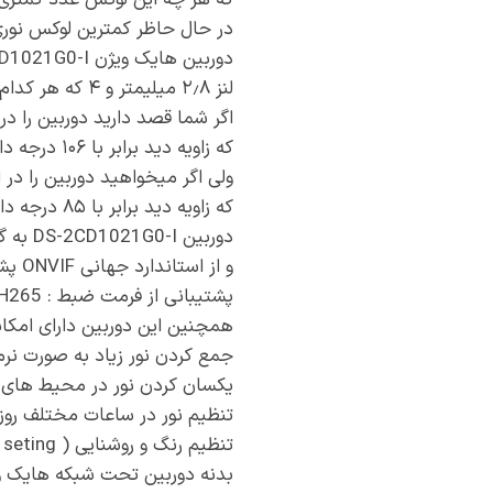
که هر چه این لوکس عدد کمتری 
در حال حاظر کمترین لوکس نوری مربوط
دوربین هایک ویژن DS-2CD1021G0-I از ۲ مدل لنز ساخته شده است
لنز ۲٫۸ میلیمتر و ۴ که هر کدام زاویه دید دوربین را تعیین میکند.
اگر شما قصد دارید دوربین را در ارتف
که زاویه دید برابر با ۱۰۶ درجه دارد و میتوانید فضای بیشتری را پوشش دهی کند و نقطه کور تصویر شما را به حداقل برساند.
ولی اگر میخواهید دوربین را در ارتفاع بالاتر از ۴ متر نصب کنید پیشنهاد م
که زاویه دید برابر با ۸۵ درجه دارد و باعث میشود بازدهی بیشتری از دوربین داشته باشید .
دوربین DS-2CD1021G0-I به گونه ای ساخته شده است که قابلیت اتصال به تمام دستگاه های NVR را دارد
و از استاندارد جهانی ONVIF پشتیبانی میکند.
پشتیبانی از فرمت ضبط : H264 +H265+
همچنین این دوربین دارای امکانا
جمع کردن نور زیاد به صورت نرم افزار
یکسان کردن نور در محیط های روشن
تنظیم نور در ساعات مختلف روز ( AY& NIGHT
تنظیم رنگ و روشنایی ( image seting ) را تنظیم نمود.
بدنه دوربین تحت شبکه هایک ویژن مدل DS-2CD1021G0-I تشکیل 