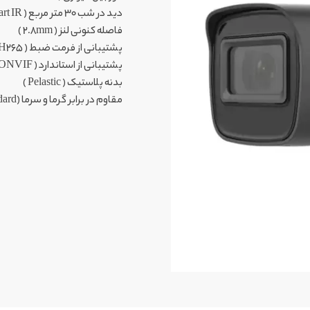
دید در شب 30 متر مربع ( EXIR 2.0, Smart IR )
فاصله کنونی لنز ( 2.8mm )
پشتیبانی از فرمت ضبط ( H264 +H265+)
پشتیبانی از استاندارد ( ONVIF )
بدنه پلاستیک ( Pelastic )
مقاوم در برابر گرما و سرما (IP66 standard )