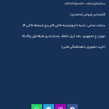
09373510022
–
02188545680
کارشناس فروش (محمدی)
ساعات تماس : شنبه تا چهارشنبه 10 الی 19 و پنج شنبه‌ها 10 الی 14
تهران، خ جمهوری ، بعد از پل حافظ ، پاساژ نادری طبقه اول پلاک 19
(خرید حضوری با هماهنگی قبلی)