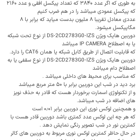
به طوری که اگر عدد ۳۸۴۰ که تعداد پیکسل افقی و عدد ۲۱۶۰
که پیکسل عمودی میباشد را در هم ضرب کنیم
عددی معادل تقریبا ۸ ملیون بدست میاید که برابر با ۸
مگاپیکسل میشود.
دوربین هایک ویژن DS-2CD2783G0-IZS از نوع تحت شبکه
یا به اصطلاح IP CAMERA میباشد
که قابلیت اتصال از طریق کابل شبکه یا همان CAT6 را دارد.
دوربین هایک ویژن DS-2CD2783G0-IZS از نوع سقفی یا به
اصطلاح دام میباشد
که مناسب برای محیط های داخلی میباشد .
برد دید در شب این دوربین برابر با ۵۰ متر مربع میباشد
و از تکنولوژی اسمارت برخوردار هست که قادر به حذف نویز
های اضافه در شب میباشد.
و همچنین لوکس نوری این دوربین برابر ۰٫۰۱ است
که هر چه این لوکس عدد کمتری باشد دوربین قادر هست با
کمترین نور در شب تصویر رنگی نمایش دهد .
در حال حاظر کمترین لوکس نوری مربوط به دوربین های کالر