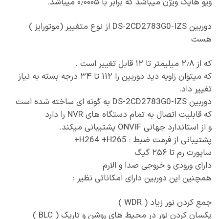
ویو هایک ویژن میباشد که برابر با ۰٫۰۰۰۵ میباشد.
دوربین DS-2CD2783G0-IZS از نوع متغییر (موتورایز )
هست
که از ۲٫۸ میلیمتر تا ۱۲ قابل تغییر است .
که میتوان زاویه دید دوربین را ۱۱۲ تا ۳۴ درجه بسته به نیاز
تغییر داد.
دوربین DS-2CD2783G0-IZS به گونه ای ساخته شده است
که قابلیت اتصال به تمام دستگاه های NVR را دارد
و از استاندارد جهانی ONVIF پشتیبانی میکند.
پشتیبانی از فرمت ضبط : H264 +H265+
ساپورت رم تا ۲۵۶ گیگ
دارای ورودی و خروجی صدا و الارم
همچنین این دوربین دارای امکاناتی نظیر :
جمع کردن نور زیاد ( WDR )
یکسان کردن نور در محیط های روشن و تاریک ( BLC )