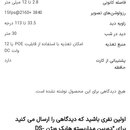
2.8 تا 12 میلی متر
فاصله کانونی
3840 ×2160@15fps
رزولوشن‌های تصویر
33.5 تا 113 درجه
زاویه دید
30 متر
دید در شب
امکان تغذیه با استفاده از قابلیت POE یا 12
منبع تغذیه
ولت DC
دارد
پشتیبانی از کارت
حافظه
هیچ دیدگاهی برای این محصول نوشته نشده است.
اولین نفری باشید که دیدگاهی را ارسال می کنید
برای “دوربین مداربسته هایک ویژن DS-