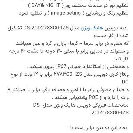
تنظیم نور در ساعات مختلف روز ( DAY& NIGHT )
تنظیم رنگ و روشنایی ( image seting ) را تنظیم نمود.
بدنه دوربین
هایک ویژن
مدل DS-2CD2783G0-IZS تشکیل
شده از فلز هست
که مقاوم در برابر سرما – گرما- باران و گرد و غبار میباشد
و میتواند در دمایی برابر با منفی ۳۰ درجه تا مثبت ۶۰ درجه
کار کند .
و همچنین از استاندارد جهانی IP67 پیروی میکند .
ولتاژ کاری دوربین مدل ۲۷۸۳G0-IZS برابر با ۱۲ ولت از نوع
DC
و جریان مصرفی برابر با ۱ امپر و مصرف برقی برابر با حداکثر ۸
وات را دارد و از POE پشتیبانی میکند .
مشخصات فیزیکی دوربین هایک ویژن مدل DS-
2CD2783G0-IZS
ابعاد این دوربین برابر است با :