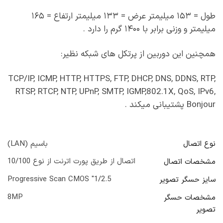
طول = ۱۵۳ میلیمتر عرض = ۱۳۳ میلیمتر ارتفاع = ۱۶۵
میلیمتر و وزنی برابر با ۱۴۰۰ گرم را دارد .
همچنین این دوربین از پرتکل های شبکه نظیر:
TCP/IP, ICMP, HTTP, HTTPS, FTP, DHCP, DNS, DDNS, RTP,
RTSP, RTCP, NTP, UPnP, SMTP, IGMP,802.1X, QoS, IPv6,
Bonjour پشتیبانی میکند .
نوع اتصال
باسيم (LAN)
اتصال از طریق پورت اترنت از نوع 10/100
مشخصات اتصال
1/2.5" Progressive Scan CMOS
سايز حسگر تصوير
8MP
مشخصات حسگر
تصویر