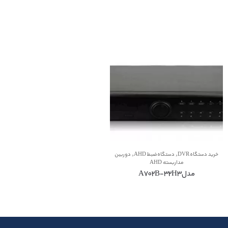
,
,
خرید دستگاه DVR
دستگاه ضبط AHD
دوربین
مداربسته AHD
مدلA702B-32H3