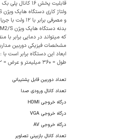
قابلیت پخش ۱۶ کانال پلی بک همزمان
ولتاژ کاری دستگاه هایک ویژن iDS-7216HQHI-M2/S از نوع DC میباشد
و مصرفی برابر با ۱۲ ولت با جریان ۴ امپر و توان مصرفی برابر با ۳۰ وات را دارد .
بدنه دستگاه هایک ویژن iDS-7216HQHI-M2/S تشکیل شده از فلز هست
که میتواند در دمایی برابر با منفی ۱۰ درجه تا مثبت ۵۰ درجه کار
مشخصات فیزیکی دوربین مداربسته هایک وی
ابعاد این دستگاه برابر است با :
طول = ۳۶۰ میلیمتر و عرض = ۲۲۲ میلیمتر ارتفاع = ۵۰ میلیمتر و وزنی برابر با ۲۵۰۰ گرم را دارد .
تعداد دوربین قابل پشتیبانی
تعداد کانال ورودی صدا
درگاه خروجی HDMI
درگاه خروجی VGA
درگاه خروجی AV
تعداد کانال بازبینی تصاویر