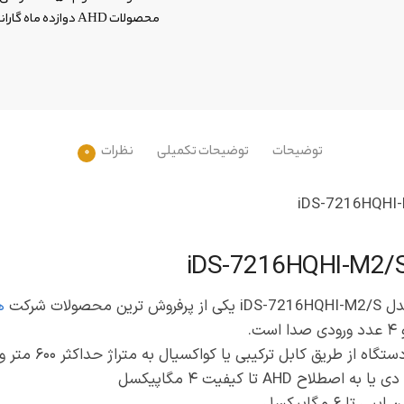
محصولات AHD دوازده ماه گارانتی
توضیحات
توضیحات تکمیلی
نظرات
0
 یکی از پرفروش ترین محصولات شرکت
ه
یق کابل ترکیبی یا کواکسیال به متراژ حداکثر ۶۰۰ متر و از طریق فیش BNC است .