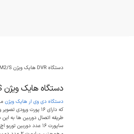
دستگاه DVR هایک ویژن iDS-7216HQHI-M2/S
دستگاه هایک ویژن iDS-7216HQHI-M2/S
دستگاه دی وی ار هایک ویژن
مدل iDS-7216HQHI-M2/S
که دارای ۱۶ پورت ورودی تصویر و ۴ عدد ورودی صدا است.
طریقه اتصال دوربین ها به این دستگاه از طر
ساپورت ۱۶ عدد دوربین توربو اچ دی یا به اصطلاح AHD تا کیفیت ۴ مگاپیکسل
و همچنین ساپورت ۲ عدد دوربین ایپی تا ۶ مگاپیکسل