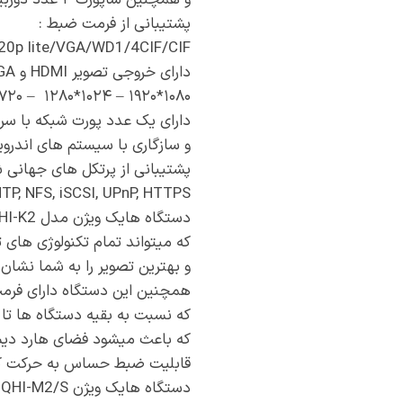
پشتیبانی از فرمت ضبط :
720p lite/VGA/WD1/4CIF/CIF
دارای خروجی تصویر HDMI و VGA با فرمت های :
۱۰۸۰*۱۹۲۰ – ۱۰۲۴*۱۲۸۰ – ۷۲۰*۱۲۸۰ – ۷۶۸*۱۰۲۴
دارای یک عدد پورت شبکه با سرعت ۱۰/۱۰۰/۱۰۰۰ و قابلیت متصل شدن ۳۲ کاربر به صورت همزمان به دستگاه
و سازگاری با سیستم های اندروید و ایفون از طریق نرم اف
پشتیبانی از پرتکل های جهانی ش
TP, NFS, iSCSI, UPnP, HTTPS
دستگاه هایک ویژن مدل DS-7216HQHI-K2 به گونه ای ساخته شده است
که میتواند تمام تکنولوژی های تصویر در دنیا را نظیر OG
و بهترین تصویر را به شما نشان
همچنین این دستگاه دارای فرمت ضبط 5
که نسبت به بقیه دستگاه ها تا ۸۵ درصد فشرده تر ضبط میکند
که باعث میشود فضای هارد دیس
قابلیت ضبط حساس به حرکت که 
دستگاه هایک ویژن iDS-7216HQHI-M2/S قابلیت ساپورت ۲ عدد هارد از نوع اینترنال تا ظرفیت ۱۰ ترابایت را دارد .