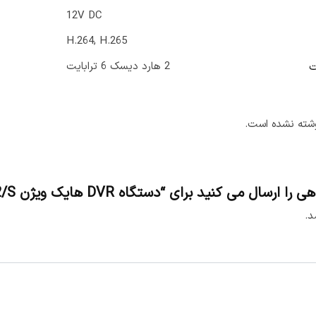
12V DC
H.264, H.265
2 هارد دیسک 6 ترابایت
ت
شته نشده است.
 کنید برای “دستگاه DVR هایک ویژن iDS-7216HQHI-M2/S”
د.