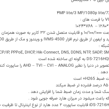
۴MP lite/3 MP/1080p lite/
 از طریق شبکه
زار IVMS-4500 و ویندوز و مک از طریق IVMS-4200
بکه :
CP/IP, PPPoE, DHCP, Hik-Connect, DNS, DDNS, NTP, SADP, SM
AHD – TVI – CVI – ANAL را ساپورت کند
 دهد .
H26+ است
ک شما و مدت زمان ضبط شما را افزایش دهد .
باعث میشود در میزان هارد صرفه جویی شود .