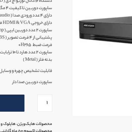
دستگاه 16 کانال توربو اچ دی ( 16CH AHD )
ساپورت دوربین تا کیفیت 4 مگاپیکسل ( Up to 4 mp )
دارای 4 عدد ورودی صدا ( 4Ch audio )
دارای خروجی HDMI & VGA فول اچ دی
ساپورت 2 عدد دوربین ایپی ( Up to 6 mp )
پشتیبانی از 4 فرمت تصویر ( TVI/ AHD /CVI /CVBS)
فرمت ضبط H265+
ساپورت 2 عدد هارد تا 10 ترابایت ( Up to 10TB )
بدنه فلز ( Metal )
قابلیت تشخیص چهره و وسایل نق
ساپورت دوربین صدا دار
محصولات هایک‌ویژن، هایلوک و داهوا ۲۴ ماه 
محصولات اکسوم ۵۰ ماه گارانتی