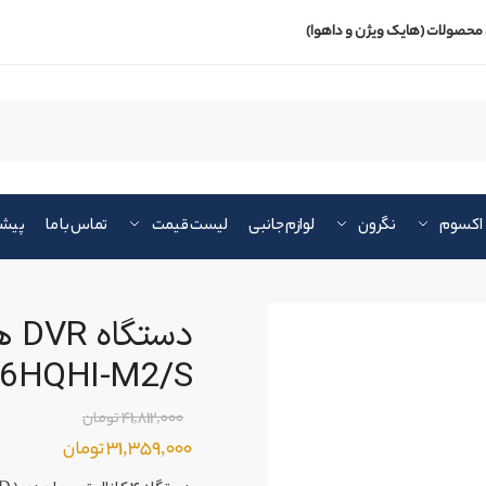
محصولات (هایک ویژن و داهوا)
اکسوم
نگرون
لوازم جانبی
لیست قیمت
تماس با ما
پیشن
6HQHI-M2/S
41,812,000
تومان
31,359,000
تومان