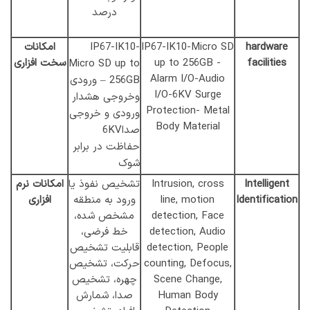
درصد
hardware
IP67-IK10-Micro SD
IP67-IK10-
امکانات
facilities
up to 256GB -
سخت افزاری
Micro SD up to
Alarm I/O-Audio
256GB – ورودی
I/O-6KV Surge
وخروجی هشدار
Protection- Metal
ورودی و خروجی
Body Material
صدا6KV
حفاظت در برابر
شوک
Intelligent
Intrusion, cross
تشخیص نفوذ یا
امکانات نرم
Identification
line, motion
ورود به منطقه
افزاری
detection, Face
مشخص شده،
detection, Audio
خط فرضی،
detection, People
قابلیت تشخیص
counting, Defocus,
حرکت، تشخیص
Scene Change,
چهره، تشخیص
Human Body
صدا، شمارش