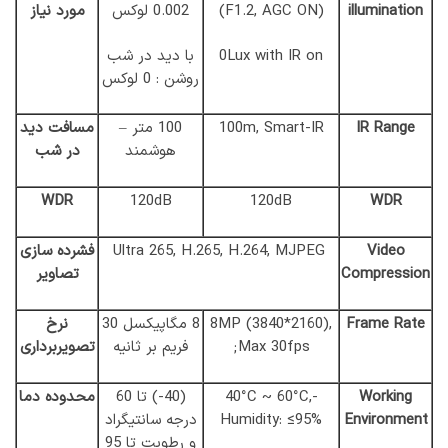
illumination
(F1.2, AGC ON)
0.002 لوکس
مورد نیاز
0Lux with IR on
با دید در شب
روشن : 0 لوکس
IR Range
100m, Smart-IR
100 متر –
مسافت دید
هوشمند
در شب
WDR
120dB
120dB
WDR
Video
Ultra 265, H.265, H.264, MJPEG
فشرده سازی
Compression
تصاویر
Frame Rate
8MP (3840*2160),
8 مگاپیکسل 30
نرخ
Max 30fps;
فریم بر ثانیه
تصویربرداری
Working
-40°C ~ 60°C,
(40-) تا 60
محدوده دما
Environment
Humidity: ≤95%
درجه سانتیگراد
و رطوبت تا 95