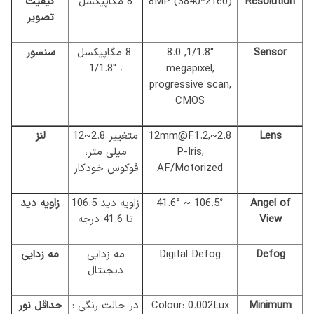
Resolution
8MP (3840*2160)
8 مگاپیکسل
کیفیت
تصویر
Sensor
1/1.8″, 8.0
8 مگاپیکسل
سنسور
1/1.8″
،
megapixel,
progressive scan,
CMOS
Lens
2.8~12mm@F1.2,
متغییر 2.8~12
لنز
P-Iris,
میلی متر،
AF/Motorized
فوکوس خودکار
Angel of
106.5° ~ 41.6°
زاویه دید 106.5
زاویه دید
View
تا 41.6 درجه
Defog
Digital Defog
مه زدایی
مه زدایی
دیجیتال
Minimum
Colour: 0.002Lux
در حالت رنگی :
حداقل نور