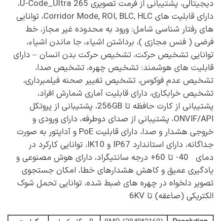
دیجیتالی، پشتیبانی از فرمت تصویری U-Code_Ultra 265،
دارای قابلیت های Corridor Mode, ROI, BLC, HLC، توانایی
های رفتار شناسی شامل: ورود به محدوده غیر مجاز، خط
فرضی ( فنس مجازی )، برداشتن اشیاء، جا ماندن اشیاء،
توانایی تشخیص حرکت، تشخیص حرکت بدن انسان – دارای
قابلیت های هوشمند: تشخیص چهره، تشخیص صدا،
تشخیص عدم فوکوس، تشخیص تغییر صحنه فیلمبرداری،
تشخیص خرابکاری، دارای قابلیت آماری شمارش افراد،
پشتیبانی از کارت حافظه تا 256GB، پشتیبانی از پروتکل
ONVIF/API، پشتیبانی از صدای دوطرفه، دارای ورودی و
خروجی هشدار و صدا، دارای قابلیت PoE و آداپتور به صورت
جداگانه، دارای استاندارد IP67 و IK10، توانایی کارکرد در
دمای 40- تا 60+ درجه سانتیگراد، دارای هوش مصنوعی و
یادگیری عمیق و کاهش هشدارهای خطا، امکان جستجوی
تصویر دلخواه در چهره های ضبط شده، توانایی تحمل شوک
الکتریکی (صاعقه) تا 6KV