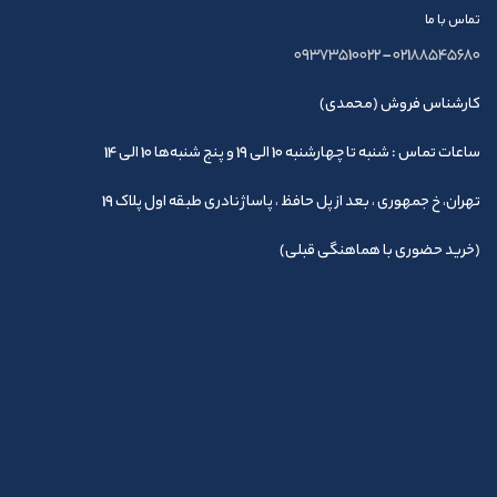
تماس با ما
09373510022
–
02188545680
کارشناس فروش (محمدی)
ساعات تماس : شنبه تا چهارشنبه 10 الی 19 و پنج شنبه‌ها 10 الی 14
تهران، خ جمهوری ، بعد از پل حافظ ، پاساژ نادری طبقه اول پلاک 19
(خرید حضوری با هماهنگی قبلی)