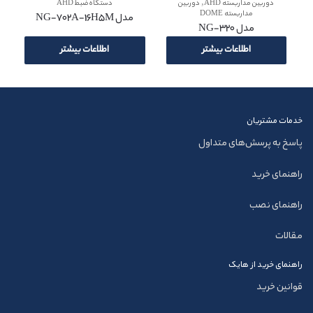
,
دوربین مداربسته AHD
دوربین
دستگاه ضبط AHD
مداربسته DOME
مدل NG-702A-16H5M
مدل NG-320
اطلاعات بیشتر
اطلاعات بیشتر
خدمات مشتریان
پاسخ به پرسش‌های متداول
راهنمای خرید
راهنمای نصب
مقالات
راهنمای خرید از هایک
قوانین خرید